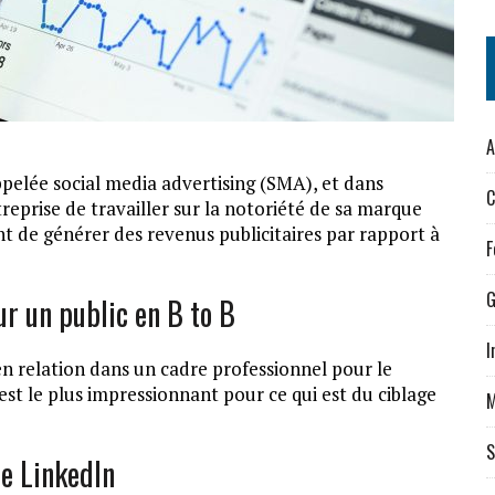
A
ppelée social media advertising (SMA), et dans
C
treprise de travailler sur la notoriété de sa marque
nt de générer des revenus publicitaires par rapport à
F
G
ur un public en B to B
I
en relation dans un cadre professionnel pour le
st le plus impressionnant pour ce qui est du ciblage
M
S
de LinkedIn