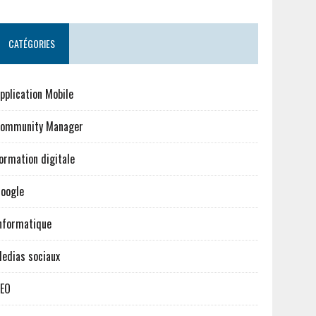
CATÉGORIES
pplication Mobile
ommunity Manager
ormation digitale
oogle
nformatique
edias sociaux
EO