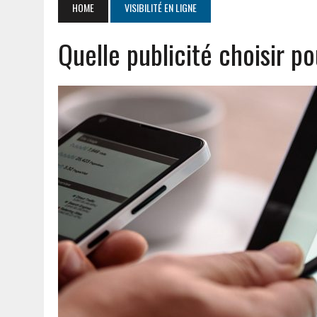
HOME
VISIBILITÉ EN LIGNE
JUILLET 20, 2026
|
PGI DEF EXPLIQUÉ : DÉFINITION ET AVANTAGES P
Quelle publicité choisir po
AOÛT 5, 2026
|
CHAUFFE EAU THERMOR NOTICE : GUIDE D’ENTRETIEN 