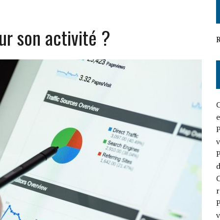
OUR VOTRE BUSINESS
ur son activité ?
EFFICACE EN 2026
R
C
e
P
v
P
d
C
P
v