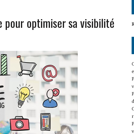
OUR VOTRE BUSINESS
 pour optimiser sa visibilité
EFFICACE EN 2026
R
C
e
P
v
P
d
C
P
v