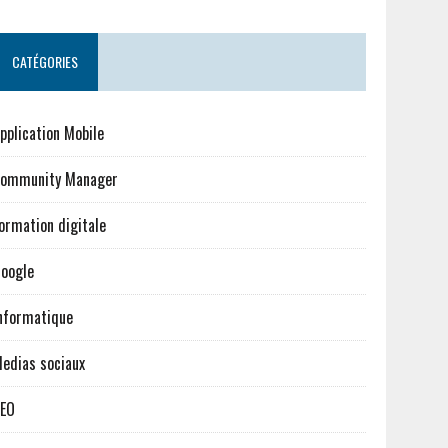
CATÉGORIES
pplication Mobile
ommunity Manager
ormation digitale
oogle
nformatique
edias sociaux
EO