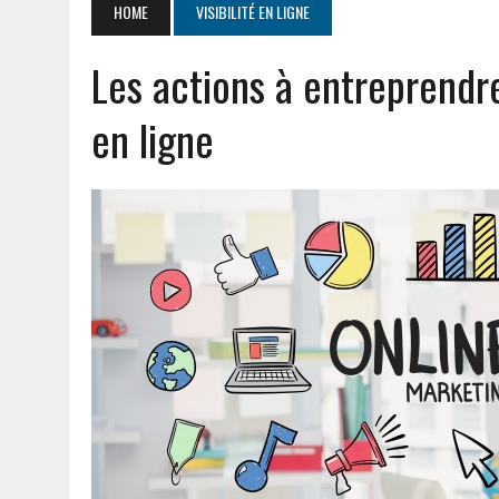
HOME
VISIBILITÉ EN LIGNE
JUILLET 20, 2026
|
PGI DEF EXPLIQUÉ : DÉFINITION ET AVANTAGES P
Les actions à entreprendre
AOÛT 5, 2026
|
CHAUFFE EAU THERMOR NOTICE : GUIDE D’ENTRETIEN 
en ligne