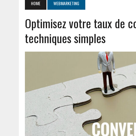
HOME
WEBMARKETING
JUILLET 20, 2026
|
PGI DEF EXPLIQUÉ : DÉFINITION ET AVANTAGES P
Optimisez votre taux de c
AOÛT 5, 2026
|
CHAUFFE EAU THERMOR NOTICE : GUIDE D’ENTRETIEN 
techniques simples