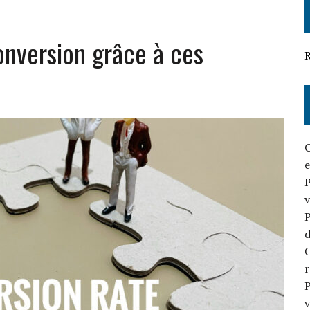
OUR VOTRE BUSINESS
onversion grâce à ces
EFFICACE EN 2026
R
C
e
P
v
P
d
C
P
v