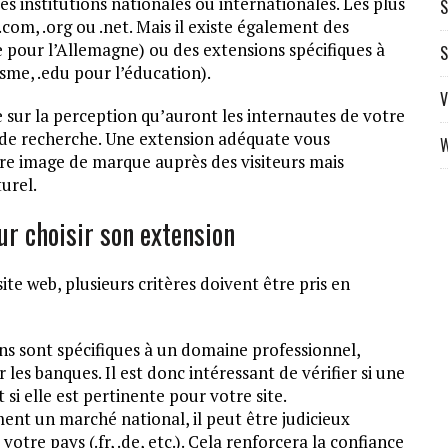
es institutions nationales ou internationales. Les plus
S
om, .org ou .net. Mais il existe également des
e pour l’Allemagne) ou des extensions spécifiques à
S
isme, .edu pour l’éducation).
V
e sur la perception qu’auront les internautes de votre
rs de recherche. Une extension adéquate vous
W
e image de marque auprès des visiteurs mais
urel.
ur choisir son extension
ite web, plusieurs critères doivent être pris en
ns sont spécifiques à un domaine professionnel,
les banques. Il est donc intéressant de vérifier si une
 si elle est pertinente pour votre site.
ment un marché national, il peut être judicieux
tre pays (.fr, .de, etc.). Cela renforcera la confiance