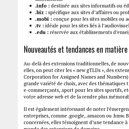
.info :
destinée aux sites informatifs ou éd
.biz :
spécifique aux sites d’affaires ou pro
.mobi :
conçue pour les sites mobiles ou 
.tv :
idéale pour les sites liés à l’audiovisu
.edu :
réservée aux établissements d’ensei
Nouveautés et tendances en matière 
Au-delà des extensions traditionnelles, de nouv
elles, on peut citer les « new gTLDs », des exte
Corporation for Assigned Names and Numbers) d
grande variété de choix, avec des thématiques tr
e-commerçants, .sport pour les sites sportifs, e
votre adresse web et de la rendre plus mémorab
Il est également intéressant de noter l’émergen
entreprises, comme .google, .amazon ou .bmw. B
concernées, elles témoignent d’une tendance à la
monde des extensions de domaine.