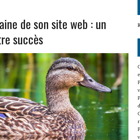
OUR VOTRE BUSINESS
aine de son site web : un
EFFICACE EN 2026
R
tre succès
C
e
P
v
P
d
C
P
v