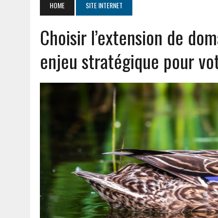
HOME
SITE INTERNET
JUILLET 20, 2026
|
PGI DEF EXPLIQUÉ : DÉFINITION ET AVANTAGES P
Choisir l’extension de dom
AOÛT 5, 2026
|
CHAUFFE EAU THERMOR NOTICE : GUIDE D’ENTRETIEN 
enjeu stratégique pour vo