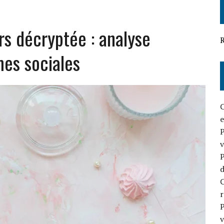
OUR VOTRE BUSINESS
urs décryptée : analyse
EFFICACE EN 2026
R
es sociales
C
e
P
v
P
d
C
P
v