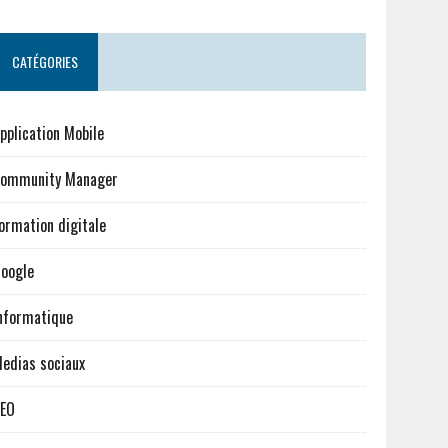
CATÉGORIES
pplication Mobile
ommunity Manager
ormation digitale
oogle
nformatique
edias sociaux
EO