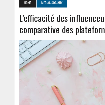
HOME
MEDIAS SOCIAUX
JUILLET 20, 2026
|
PGI DEF EXPLIQUÉ : DÉFINITION ET AVANTAGES P
L’efficacité des influence
AOÛT 5, 2026
|
CHAUFFE EAU THERMOR NOTICE : GUIDE D’ENTRETIEN 
comparative des plateform