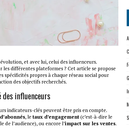
A
C
olution, et avec lui, celui des influenceurs.
F
 les différentes plateformes ? Cet article se propose
es spécificités propres à chaque réseau social pour
G
ction des objectifs recherchés.
I
é des influenceurs
M
eurs indicateurs-clés peuvent être pris en compte.
d’abonnés
, le
taux d’engagement
(c’est-à-dire le
S
le de l’audience), ou encore l’
impact sur les ventes
.