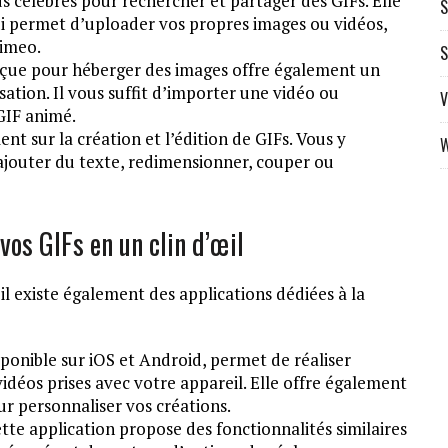
us célèbres pour rechercher et partager des GIFs. Elle
S
i permet d’uploader vos propres images ou vidéos,
Vimeo.
S
nçue pour héberger des images offre également un
isation. Il vous suffit d’importer une vidéo ou
V
GIF animé.
nt sur la création et l’édition de GIFs. Vous y
W
ajouter du texte, redimensionner, couper ou
vos GIFs en un clin d’œil
l existe également des applications dédiées à la
sponible sur iOS et Android, permet de réaliser
idéos prises avec votre appareil. Elle offre également
our personnaliser vos créations.
ette application propose des fonctionnalités similaires