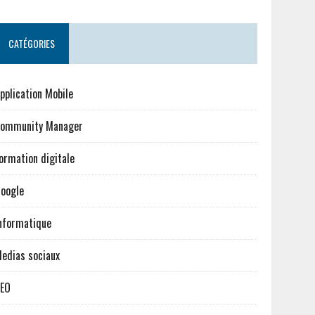
CATÉGORIES
pplication Mobile
ommunity Manager
ormation digitale
oogle
nformatique
edias sociaux
EO