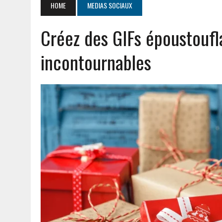
HOME
MEDIAS SOCIAUX
JUILLET 20, 2026
|
PGI DEF EXPLIQUÉ : DÉFINITION ET AVANTAGES P
Créez des GIFs époustoufl
AOÛT 5, 2026
|
CHAUFFE EAU THERMOR NOTICE : GUIDE D’ENTRETIEN 
incontournables