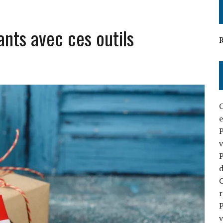
OUR VOTRE BUSINESS
ants avec ces outils
EFFICACE EN 2026
R
C
e
P
v
P
d
C
P
v